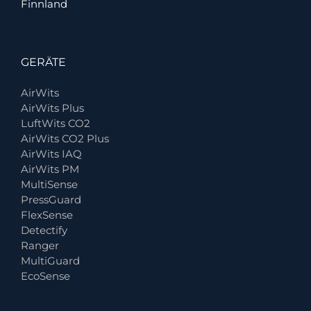
Finnland
GERÄTE
AirWits
AirWits Plus
LuftWits CO2
AirWits CO2 Plus
AirWits IAQ
AirWits PM
MultiSense
PressGuard
FlexSense
Detectify
Ranger
MultiGuard
EcoSense