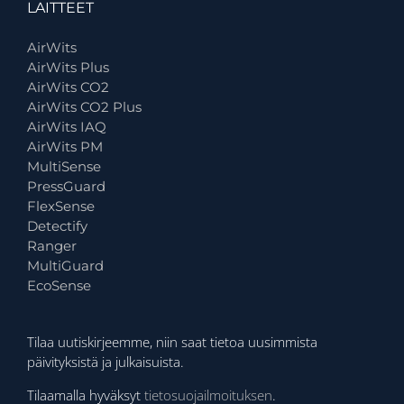
LAITTEET
AirWits
AirWits Plus
AirWits CO2
AirWits CO2 Plus
AirWits IAQ
AirWits PM
MultiSense
PressGuard
FlexSense
Detectify
Ranger
MultiGuard
EcoSense
Tilaa uutiskirjeemme, niin saat tietoa uusimmista
päivityksistä ja julkaisuista.
Tilaamalla hyväksyt
tietosuojailmoituksen
.