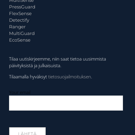
MultiSense
PressGuard
FlexSense
Detectify
Ranger
MultiGuard
EcoSense
Tilaa uutiskirjeemme, niin saat tietoa uusimmista
päivityksistä ja julkaisuista.
Tilaamalla hyväksyt
tietosuojailmoituksen
.
Your email