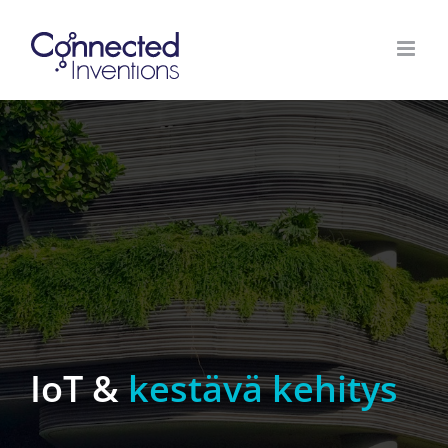
Skip
to
content
IoT &
kestävä kehitys