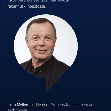
myös parantuneen sisäilman laadun
rakennuskiinteistössä."
Ismo Myllymäki
, Head of Property Management at
Technopolis