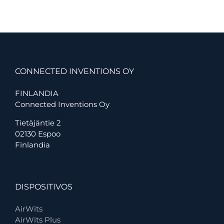
IoT:
control
de
la
calidad
del
aire
CONNECTED INVENTIONS OY
interior
para
la
FINLANDIA
salud
Connected Inventions Oy
y
la
Tietäjäntie 2
seguridad
02130 Espoo
Finlandia
DISPOSITIVOS
AirWits
AirWits Plus