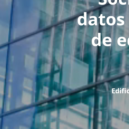
datos 
de e
Edifi