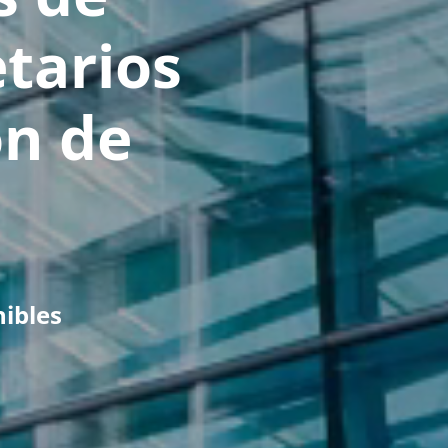
etarios
ón de
nibles