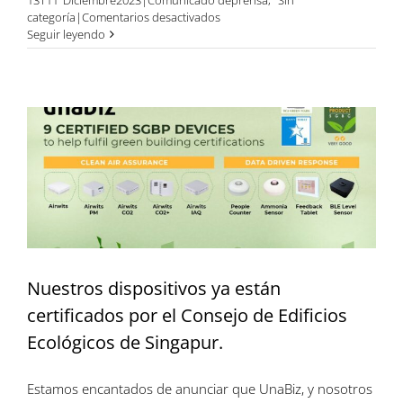
en
categoría|
Comentarios desactivados
Inventos
Seguir leyendo
conectados
en
EXPO
REAL
2023
Nuestros dispositivos ya están
certificados por el Consejo de Edificios
Ecológicos de Singapur.
Estamos encantados de anunciar que UnaBiz, y nosotros