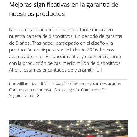
Mejoras significativas en la garantía de
nuestros productos
Nos complace anunciar una importante mejora en
nuestra cartera de dispositivos: un periodo de garantía
de 5 años. Tras haber participado en el diseño y la
producción de dispositivos IoT desde 2016, hemos
acumulado amplios conocimientos y experiencia, junto
con la producción de casi medio millón de dispositivos.
Ahora, estamos encantados de transmitir [...]
Por
William Haahtikivi
|2024-02-09T08
enero
2024|Destacados
,
on
Comunicado de prensa
,
Sin
categoría|
Comments Off
Mejoras
Seguir leyendo
significativas
en
la
garantía
de
nuestros
productos