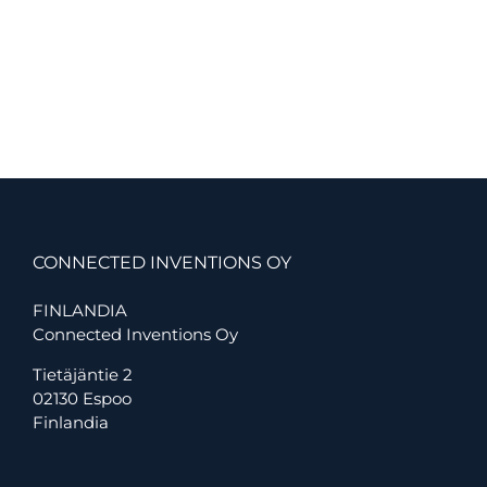
certificados
por
el
Singapore
Green
Building
Council
CONNECTED INVENTIONS OY
FINLANDIA
Connected Inventions Oy
Tietäjäntie 2
02130 Espoo
Finlandia