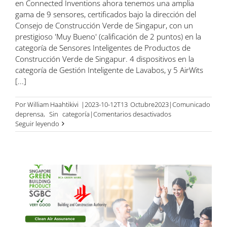
en Connected Inventions ahora tenemos una amplia
gama de 9 sensores, certificados bajo la dirección del
Consejo de Construcción Verde de Singapur, con un
prestigioso 'Muy Bueno' (calificación de 2 puntos) en la
categoría de Sensores Inteligentes de Productos de
Construcción Verde de Singapur. 4 dispositivos en la
categoría de Gestión Inteligente de Lavabos, y 5 AirWits
[...]
Por
William Haahtikivi
|2023-10-12T13
Octubre
2023|Comunicado
en
de
prensa
,
Sin
categoría|
Comentarios desactivados
Nuestros
Seguir leyendo
dispositivos
ya
cuentan
con
la
certificación
del
Consejo
de
Edificios