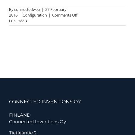
By
connectedweb
|
27 February
on
2016
|
Configuration
|
Comments Off
Aenean
Lue lisää
pretium
felis
vel
purus
bibendum
luctus.
CONNECTED INVENTIONS OY
FINLAND
Connected Inventions Oy
Tietäjäntie 2