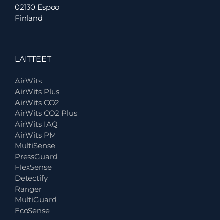
02130 Espoo
Finland
LAITTEET
AirWits
AirWits Plus
AirWits CO2
AirWits CO2 Plus
AirWits IAQ
AirWits PM
MultiSense
PressGuard
FlexSense
Detectify
Ranger
MultiGuard
EcoSense