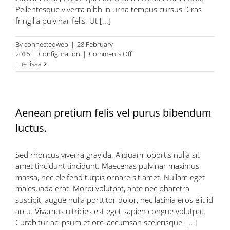
Pellentesque viverra nibh in urna tempus cursus. Cras
fringilla pulvinar felis. Ut [...]
By
connectedweb
|
28 February
on
2016
|
Configuration
|
Comments Off
Interdum
Lue lisää
et
malesuada
fames
ac
Aenean pretium felis vel purus bibendum
ante
in
luctus.
faucibus.
Sed rhoncus viverra gravida. Aliquam lobortis nulla sit
amet tincidunt tincidunt. Maecenas pulvinar maximus
massa, nec eleifend turpis ornare sit amet. Nullam eget
malesuada erat. Morbi volutpat, ante nec pharetra
suscipit, augue nulla porttitor dolor, nec lacinia eros elit id
arcu. Vivamus ultricies est eget sapien congue volutpat.
Curabitur ac ipsum et orci accumsan scelerisque. [...]