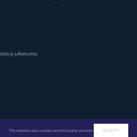
stä ja julkaisuista.
This website uses cookies and third party services.
ACCEPT