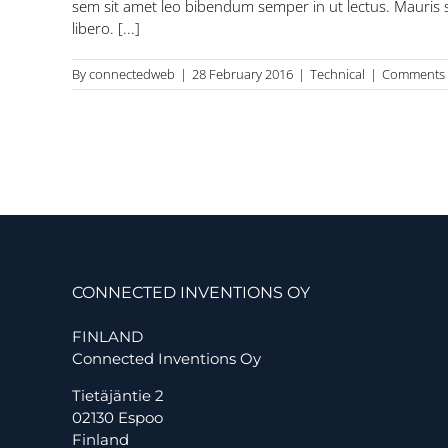
sem sit amet leo bibendum semper in ut lectus. Mauris si
libero. [...]
By
connectedweb
|
28 February 2016
|
Technical
|
Comments 
CONNECTED INVENTIONS OY
FINLAND
Connected Inventions Oy
Tietäjäntie 2
02130 Espoo
Finland