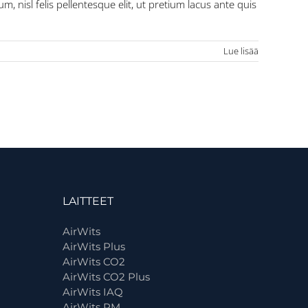
 nisl felis pellentesque elit, ut pretium lacus ante quis
Lue lisää
LAITTEET
AirWits
AirWits Plus
AirWits CO2
AirWits CO2 Plus
AirWits IAQ
AirWits PM