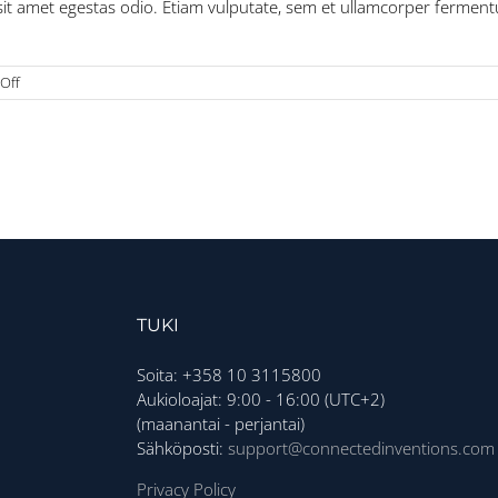
t amet egestas odio. Etiam vulputate, sem et ullamcorper fermentum,
on
Off
Sed
eu
erat
ac
ligula
tristique
ullamcorper
quam.
TUKI
Soita: +358 10 3115800
Aukioloajat: 9:00 - 16:00 (UTC+2)
(maanantai - perjantai)
Sähköposti:
support@connectedinventions.com
Privacy Policy