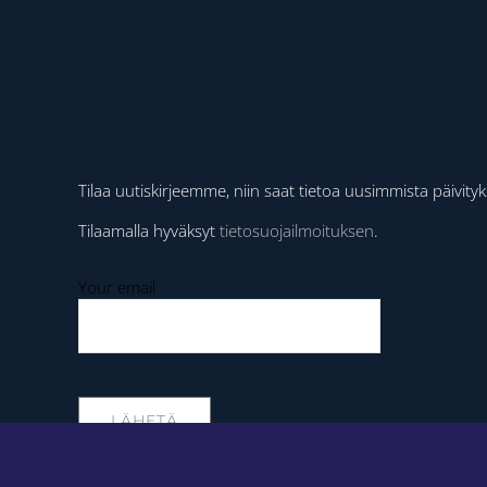
Tilaa uutiskirjeemme, niin saat tietoa uusimmista päivityksi
Tilaamalla hyväksyt
tietosuojailmoituksen
.
Your email