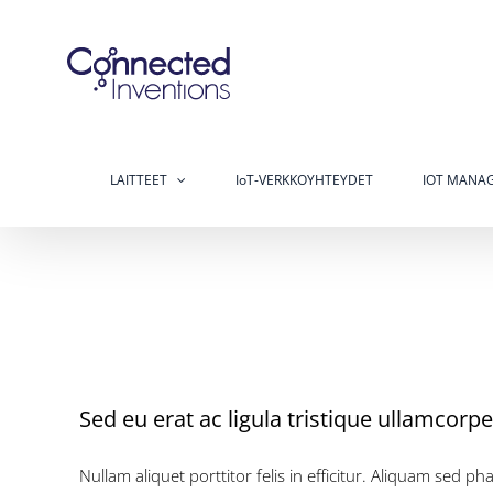
Skip
to
content
LAITTEET
IoT-VERKKOYHTEYDET
IOT MANAG
Sed eu erat ac ligula tristique ullamcorp
Nullam aliquet porttitor felis in efficitur. Aliquam sed 