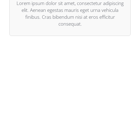
elit. Aenean egestas mauris eget urna vehicula
Lorem ipsum dolor sit amet, consectetur adipiscing
Lorem ipsum dolor sit amet, consectetur adipiscing
elit. Aenean egestas mauris eget urna vehicula
finibus. Cras bibendum nisi at eros efficitur
consequat.
Shareholder Responsibility
Lorem ipsum dolor sit amet, consectetur adipiscing elit.
Aenean egestas mauris eget urna vehicula finibus. Cras