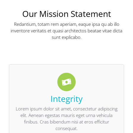
Our Mission Statement
Redantium, totam rem aperiam, eaque ipsa qu ab illo
inventore veritatis et quasi architectos beatae vitae dicta
sunt explicabo.
Integrity
consequat.
finibus. Cras bibendum nisi at eros efficitur
elit. Aenean egestas mauris eget urna vehicula
Lorem ipsum dolor sit amet, consectetur adipiscing
Lorem ipsum dolor sit amet, consectetur adipiscing
elit. Aenean egestas mauris eget urna vehicula
finibus. Cras bibendum nisi at eros efficitur
consequat.