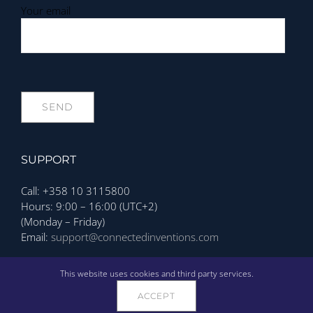
Your email
SUPPORT
Call: +358 10 3115800
Hours: 9:00 – 16:00 (UTC+2)
(Monday – Friday)
Email:
support@connectedinventions.com
Privacy Policy
This website uses cookies and third party services.
ACCEPT