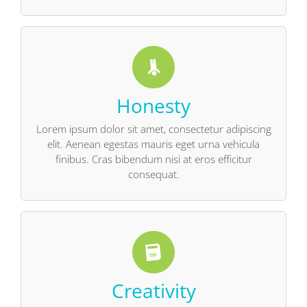
Honesty
consequat.
finibus. Cras bibendum nisi at eros efficitur
elit. Aenean egestas mauris eget urna vehicula
Lorem ipsum dolor sit amet, consectetur adipiscing
Lorem ipsum dolor sit amet, consectetur adipiscing
elit. Aenean egestas mauris eget urna vehicula
finibus. Cras bibendum nisi at eros efficitur
consequat.
Creativity
consequat.
finibus. Cras bibendum nisi at eros efficitur